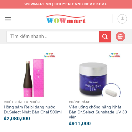
Bỏ
WOWMART.VN | CHUYÊN HÀNG NHẬP KHẨU
qua
nội
dung
Tìm
kiếm:
CHIẾT XUẤT TỰ NHIÊN
CHỐNG NẮNG
Hồng sâm Reibi dạng nước
Viên uống chống nắng Nhật
Dr.Select Nhật Bản Chai 500ml
Bản Dr.Select Sunshade UV 30
viên
₫
2,080,000
₫
911,000