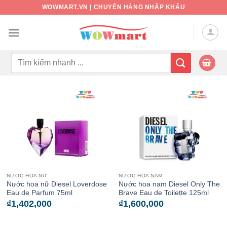
Bỏ
WOWMART.VN | CHUYÊN HÀNG NHẬP KHẨU
qua
nội
dung
Tìm
kiếm:
NƯỚC HOA NỮ
NƯỚC HOA NAM
Nước hoa nữ Diesel Loverdose
Nước hoa nam Diesel Only The
Eau de Parfum 75ml
Brave Eau de Toilette 125ml
₫
1,402,000
₫
1,600,000