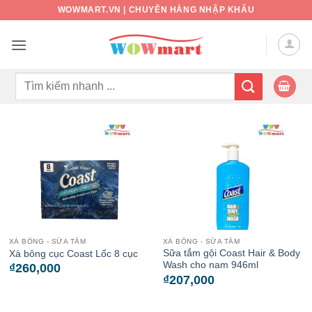
Bỏ
WOWMART.VN | CHUYÊN HÀNG NHẬP KHẨU
qua
nội
dung
Tìm
kiếm:
XÀ BÔNG - SỮA TẮM
XÀ BÔNG - SỮA TẮM
Sữa tắm gội Coast Hair & Body
Xà bông cục Coast Lốc 8 cục
Wash cho nam 946ml
₫
260,000
₫
207,000