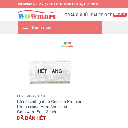
Bỏ
WOWMART.VN | CHUYÊN HÀNG NHẬP KHẨU
qua
SALES OFF
TRANG CHỦ
nội
dung
Danh mục
HẾT HÀNG
BẾP - PHÒNG ĂN
Bộ nồi chống dính Circulon Premier
Professional Hard Anodized
Cookware Set 13 món
ĐÃ BÁN HẾT