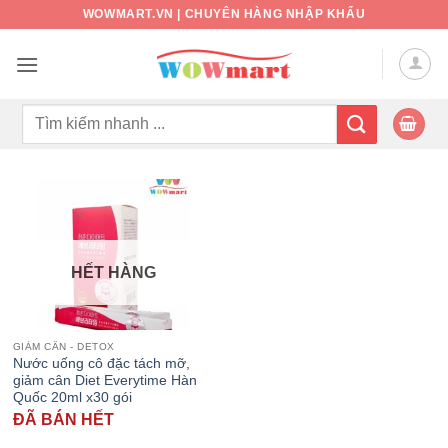
Bỏ
WOWMART.VN | CHUYÊN HÀNG NHẬP KHẨU
qua
nội
dung
Tìm
kiếm:
HẾT HÀNG
GIẢM CÂN - DETOX
Nước uống cô đặc tách mỡ,
giảm cân Diet Everytime Hàn
Quốc 20ml x30 gói
ĐÃ BÁN HẾT