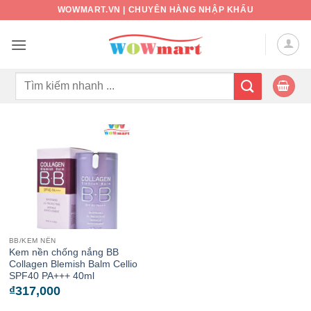
Bỏ
WOWMART.VN | CHUYÊN HÀNG NHẬP KHẨU
qua
nội
dung
Tìm
kiếm:
BB/KEM NỀN
Kem nền chống nắng BB
Collagen Blemish Balm Cellio
SPF40 PA+++ 40ml
₫
317,000