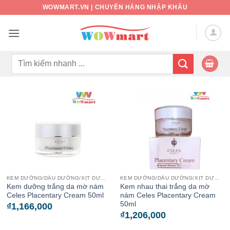
Bỏ
WOWMART.VN | CHUYÊN HÀNG NHẬP KHẨU
qua
nội
dung
Tìm
kiếm:
KEM DƯỠNG/DẦU DƯỠNG/XỊT DƯỠNG
KEM DƯỠNG/DẦU DƯỠNG/XỊT DƯỠNG
Kem dưỡng trắng da mờ nám
Kem nhau thai trắng da mờ
Celes Placentary Cream 50ml
nám Celes Placentary Cream
50ml
₫
1,166,000
₫
1,206,000