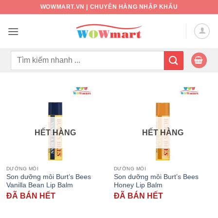
Bỏ
WOWMART.VN | CHUYÊN HÀNG NHẬP KHẨU
qua
nội
dung
Tìm
kiếm:
HẾT HÀNG
HẾT HÀNG
DƯỠNG MÔI
DƯỠNG MÔI
Son dưỡng môi Burt’s Bees
Son dưỡng môi Burt’s Bees
Vanilla Bean Lip Balm
Honey Lip Balm
ĐÃ BÁN HẾT
ĐÃ BÁN HẾT