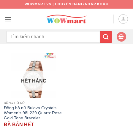
Bỏ
WOWMART.VN | CHUYÊN HÀNG NHẬP KHẨU
qua
nội
dung
Tìm
kiếm:
HẾT HÀNG
ĐỒNG HỒ NỮ
Đồng hồ nữ Bulova Crystals
Women’s 98L229 Quartz Rose
Gold Tone Bracelet
ĐÃ BÁN HẾT