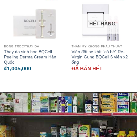
HẾT HÀNG
BONG TRÓC/THAY DA
THẨM MỸ KHÔNG PHẪU THUẬT
Thay da sinh học BQCell
Viên đặt se khít “cô bé” Re-
Peeling Derma Cream Hàn
Virgin Gung BQCell 6 viên x2
Quốc
ống
₫
1,005,000
ĐÃ BÁN HẾT