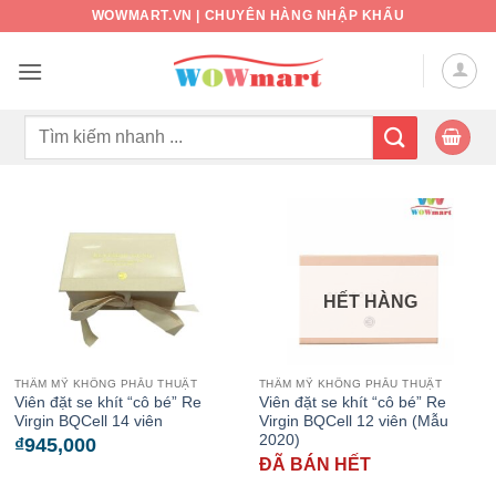
Bỏ
WOWMART.VN | CHUYÊN HÀNG NHẬP KHẨU
qua
nội
dung
Tìm
kiếm:
HẾT HÀNG
THẨM MỸ KHÔNG PHẪU THUẬT
THẨM MỸ KHÔNG PHẪU THUẬT
Viên đặt se khít “cô bé” Re
Viên đặt se khít “cô bé” Re
Virgin BQCell 14 viên
Virgin BQCell 12 viên (Mẫu
2020)
₫
945,000
ĐÃ BÁN HẾT