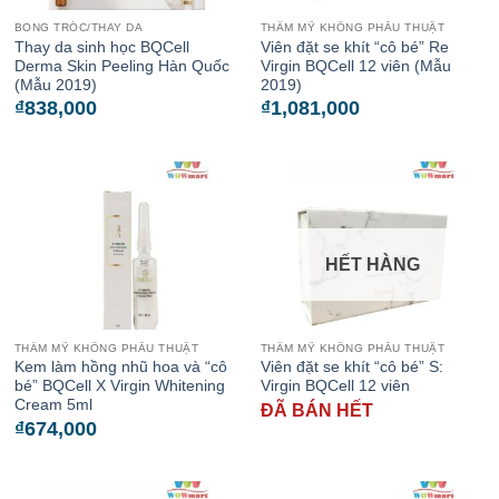
BONG TRÓC/THAY DA
THẨM MỸ KHÔNG PHẪU THUẬT
Thay da sinh học BQCell
Viên đặt se khít “cô bé” Re
Derma Skin Peeling Hàn Quốc
Virgin BQCell 12 viên (Mẫu
(Mẫu 2019)
2019)
₫
838,000
₫
1,081,000
HẾT HÀNG
THẨM MỸ KHÔNG PHẪU THUẬT
THẨM MỸ KHÔNG PHẪU THUẬT
Kem làm hồng nhũ hoa và “cô
Viên đặt se khít “cô bé” S:
bé” BQCell X Virgin Whitening
Virgin BQCell 12 viên
Cream 5ml
ĐÃ BÁN HẾT
₫
674,000