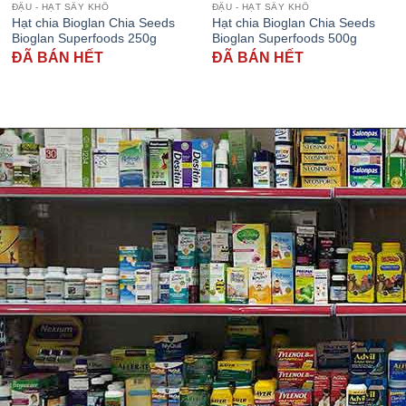
ĐẬU - HẠT SẤY KHÔ
ĐẬU - HẠT SẤY KHÔ
Hạt chia Bioglan Chia Seeds
Hạt chia Bioglan Chia Seeds
Bioglan Superfoods 250g
Bioglan Superfoods 500g
ĐÃ BÁN HẾT
ĐÃ BÁN HẾT