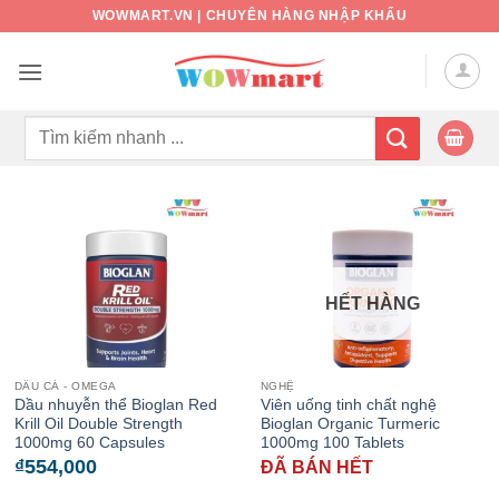
Bỏ
WOWMART.VN | CHUYÊN HÀNG NHẬP KHẨU
qua
nội
dung
Tìm
kiếm:
HẾT HÀNG
DẦU CÁ - OMEGA
NGHỆ
Dầu nhuyễn thể Bioglan Red
Viên uống tinh chất nghệ
Krill Oil Double Strength
Bioglan Organic Turmeric
1000mg 60 Capsules
1000mg 100 Tablets
₫
554,000
ĐÃ BÁN HẾT