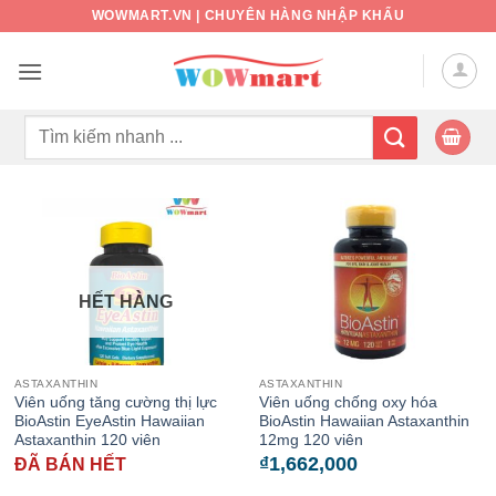
Bỏ
WOWMART.VN | CHUYÊN HÀNG NHẬP KHẨU
qua
nội
dung
Tìm
kiếm:
HẾT HÀNG
ASTAXANTHIN
ASTAXANTHIN
Viên uống tăng cường thị lực
Viên uống chống oxy hóa
BioAstin EyeAstin Hawaiian
BioAstin Hawaiian Astaxanthin
Astaxanthin 120 viên
12mg 120 viên
₫
1,662,000
ĐÃ BÁN HẾT