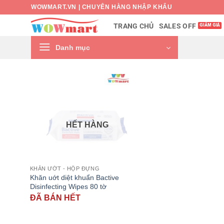
Bỏ
WOWMART.VN | CHUYÊN HÀNG NHẬP KHẨU
qua
SALES OFF
TRANG CHỦ
nội
dung
Danh mục
HẾT HÀNG
KHĂN ƯỚT - HỘP ĐỰNG
Khăn uớt diệt khuẩn Bactive
Disinfecting Wipes 80 tờ
ĐÃ BÁN HẾT