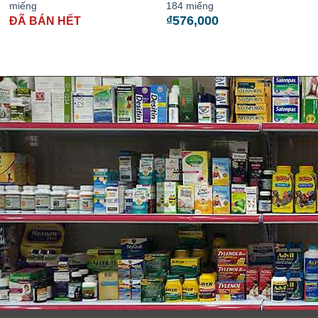
miếng
184 miếng
₫
576,000
ĐÃ BÁN HẾT