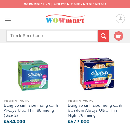
Bỏ
WOWMART.VN | CHUYÊN HÀNG NHẬP KHẨU
qua
nội
dung
Tìm
kiếm:
VỆ SINH PHỤ NỮ
VỆ SINH PHỤ NỮ
Băng vệ sinh siêu mỏng cánh
Băng vệ sinh siêu mỏng cánh
Always Ultra Thin 88 miếng
ban đêm Always Ultra Thin
(Size 2)
Night 76 miếng
₫
584,000
₫
572,000