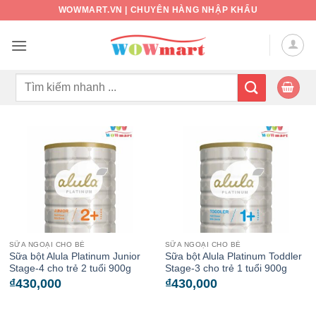
Bỏ
WOWMART.VN | CHUYÊN HÀNG NHẬP KHẨU
qua
nội
dung
Tìm
kiếm:
SỮA NGOẠI CHO BÉ
SỮA NGOẠI CHO BÉ
Sữa bột Alula Platinum Junior
Sữa bột Alula Platinum Toddler
Stage-4 cho trẻ 2 tuổi 900g
Stage-3 cho trẻ 1 tuổi 900g
₫
430,000
₫
430,000