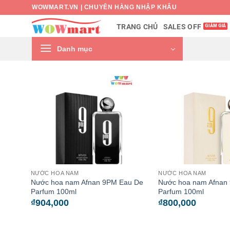
Bỏ
WOWMART.VN | CHUYÊN HÀNG NHẬP KHẨU
qua
SALES OFF
TRANG CHỦ
nội
dung
Danh mục
NƯỚC HOA NAM
NƯỚC HOA NAM
Nước hoa nam Afnan 9PM Eau De
Nước hoa nam Afnan
Parfum 100ml
Parfum 100ml
₫
904,000
₫
800,000