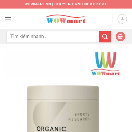
Bỏ
WOWMART.VN | CHUYÊN HÀNG NHẬP KHẨU
qua
nội
dung
Tìm
kiếm: