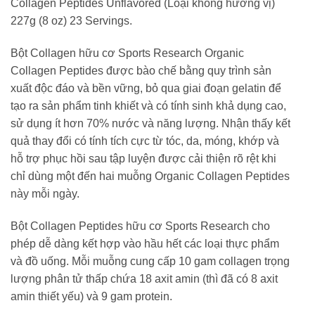
Collagen Peptides Unflavored (Loại không hương vị)
227g (8 oz) 23 Servings.
Bột Collagen hữu cơ Sports Research Organic
Collagen Peptides
được bào chế bằng quy trình sản
xuất độc đáo và bền vững, bỏ qua giai đoạn gelatin để
tạo ra sản phẩm tinh khiết và có tính sinh khả dụng cao,
sử dụng ít hơn 70% nước và năng lượng. Nhận thấy kết
quả thay đổi có tính tích cực từ tóc, da, móng, khớp và
hỗ trợ phục hồi sau tập luyện được cải thiện rõ rệt khi
chỉ dùng một đến hai muỗng
Organic Collagen Peptides
này
mỗi ngày.
Bột Collagen Peptides hữu cơ Sports Research
cho
phép dễ dàng kết hợp vào hầu hết các loại thực phẩm
và đồ uống. Mỗi muỗng cung cấp 10 gam collagen trọng
lượng phân tử thấp chứa 18 axit amin (thì đã có 8 axit
amin thiết yếu) và 9 gam protein.