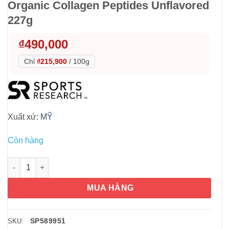
Organic Collagen Peptides Unflavored
227g
₫
490,000
Chỉ
₫215,900
/
100g
Xuất xứ:
MỸ
Còn hàng
Bột Collagen Sports Research Organic Collagen Peptides Unfl
MUA HÀNG
SP589951
SKU: