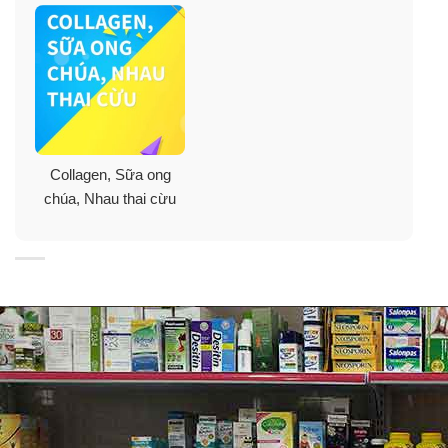
Được sản xuất bằng cách sử dụng ít hơn 70% nước và
năng lượng.
Cung cấp 90% Protein mỗi muỗng (Mỗi muỗng 10g thì
trong đó Protein đã chiếm 9g).
Collagen, Sữa ong
Đây còn là lựa chọn thông minh vì sản phẩm này đã
chúa, Nhau thai cừu
được kiểm tra không chứa các chất bị cấm.
Thành phần: