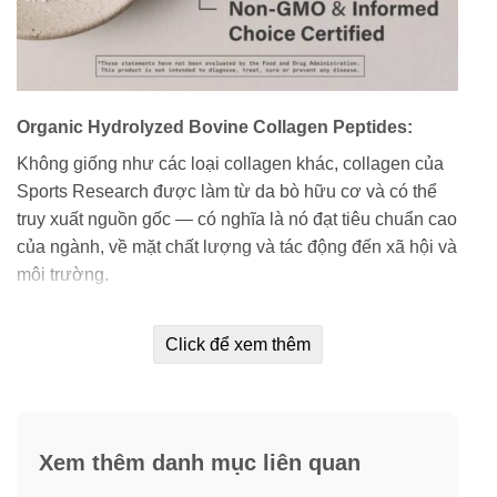
Organic Hydrolyzed Bovine Collagen Peptides:
Không giống như các loại collagen khác, collagen của
Sports Research
được làm từ da bò hữu cơ và có thể
truy xuất nguồn gốc — có nghĩa là nó đạt tiêu chuẩn cao
của ngành, về mặt chất lượng và tác động đến xã hội và
môi trường.
Collagen Peptide thủy phân loại I & III của
Sports
Click để xem thêm
Research
có nguồn gốc từ Bò ăn cỏ Brazil và được bào
chế bằng nguyên liệu thô, có thể truy xuất nguồn gốc.
Sports Research đảm bảo rằng bạn sẽ tiêu thụ một sản
phẩm được sản xuất theo các giao thức môi trường
Xem thêm danh mục liên quan
cao, không chứa hóa chất độc hại, không chứa gluten
và không chứa GMO đã được xác minh.